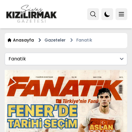
Anasayfa
Gazeteler
Fanati̇k