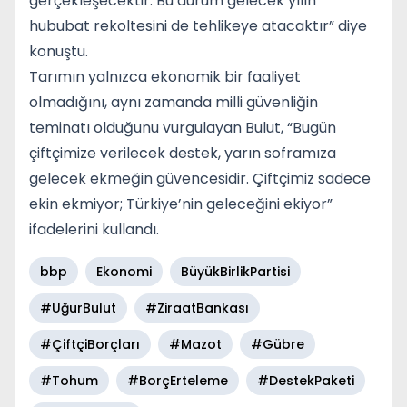
gerçekleşecektir. Bu durum gelecek yılın
hububat rekoltesini de tehlikeye atacaktır” diye
konuştu.
Tarımın yalnızca ekonomik bir faaliyet
olmadığını, aynı zamanda milli güvenliğin
teminatı olduğunu vurgulayan Bulut, “Bugün
çiftçimize verilecek destek, yarın soframıza
gelecek ekmeğin güvencesidir. Çiftçimiz sadece
ekin ekmiyor; Türkiye’nin geleceğini ekiyor”
ifadelerini kullandı.
bbp
Ekonomi
BüyükBirlikPartisi
#UğurBulut
#ZiraatBankası
#ÇiftçiBorçları
#Mazot
#Gübre
#Tohum
#BorçErteleme
#DestekPaketi