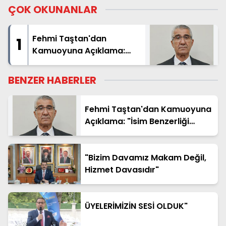
ÇOK OKUNANLAR
Fehmi Taştan'dan
1
Kamuoyuna Açıklama:
"İsim Benzerliği Nedeniyle
Hatalı Haberde Yer Aldım"
BENZER HABERLER
Fehmi Taştan'dan Kamuoyuna
Açıklama: "İsim Benzerliği
Nedeniyle Hatalı Haberde Yer
Aldım"
"Bizim Davamız Makam Değil,
Hizmet Davasıdır"
ÜYELERİMİZİN SESİ OLDUK"