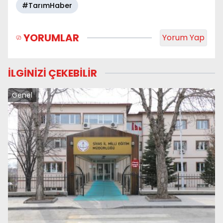
#TarımHaber
YORUMLAR
Yorum Yap
İLGİNİZİ ÇEKEBİLİR
Genel