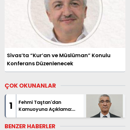
Sivas’ta “Kur’an ve Müslüman” Konulu
Konferans Düzenlenecek
ÇOK OKUNANLAR
Fehmi Taştan'dan
1
Kamuoyuna Açıklama:
"İsim Benzerliği Nedeniyle
Hatalı Haberde Yer Aldım"
BENZER HABERLER