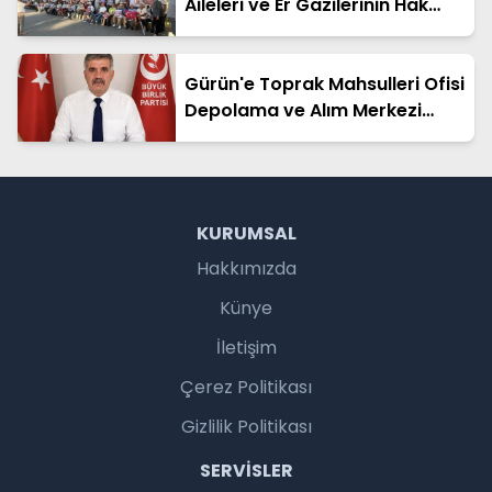
Aileleri ve Er Gazilerinin Hak
Arayışı Sürüyor
Gürün'e Toprak Mahsulleri Ofisi
Depolama ve Alım Merkezi
Kurulmalıdır
KURUMSAL
Hakkımızda
Künye
İletişim
Çerez Politikası
Gizlilik Politikası
SERVISLER