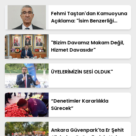
Fehmi Taştan'dan Kamuoyuna
Açıklama: "İsim Benzerliği
Nedeniyle Hatalı Haberde Yer
Aldım"
"Bizim Davamız Makam Değil,
Hizmet Davasıdır"
ÜYELERİMİZİN SESİ OLDUK"
“Denetimler Kararlılıkla
Sürecek”
Ankara Güvenpark'ta Er Şehit