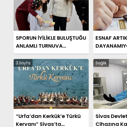
SPORUN İYİLİKLE BULUŞTUĞU
ESNAF ARTI
ANLAMLI TURNUVA
DAYANAMIY
TAMAMLANDI
3.Sayfa
Sağlık
“Urfa’dan Kerkük’e Türkü
Sivas Devle
Kervanı” Sivas’ta
Cihazına Ka