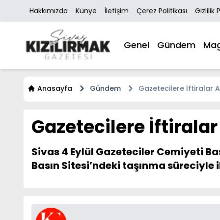
Hakkımızda
Künye
İletişim
Çerez Politikası
Gizlilik 
Genel
Gündem
Mag
Anasayfa
Gündem
Gazetecilere İftiralar
Gazetecilere İftiral
Sivas 4 Eylül Gazeteciler Cemiyeti Ba
Basın Sitesi’ndeki taşınma süreciyle il