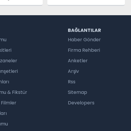
eni Dönem
Konferans Düzenlenecek
R
BAĞLANTILAR
umu
Haber Gönder
tleri
Firma Rehberi
czaneler
Anketler
nşetleri
Arşiv
ları
Rss
mu & Fikstür
Sitemap
 Filmler
Developers
arı
rumu