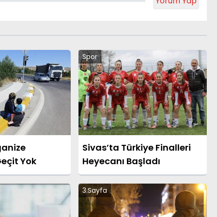
Yorum Yap
Spor
ganize
Sivas’ta Türkiye Finalleri
Geçit Yok
Heyecanı Başladı
3.Sayfa