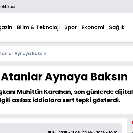
Politikası
azin
Bilim & Teknoloji
Spor
Ekonomi
Sağlık
 Atanlar Aynaya Baksın
ar Atanlar Aynaya Baksın
şkanı Muhittin Karahan, son günlerde dijita
gili asılsız iddialara sert tepki gösterdi.
15 Eyl 2025 - 11:05
22 Mar 2026 - 10:10