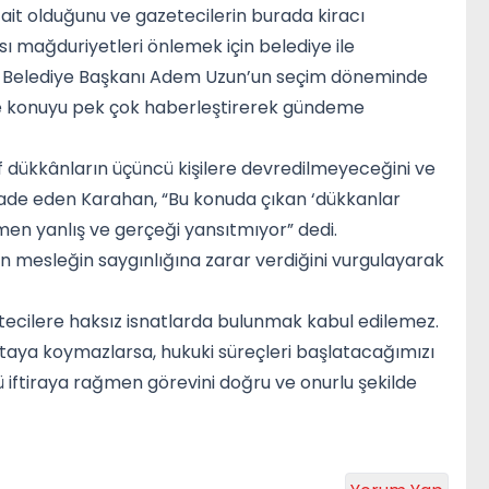
ait olduğunu ve gazetecilerin burada kiracı
 mağduriyetleri önlemek için belediye ile
vas Belediye Başkanı Adem Uzun’un seçim döneminde
çin de konuyu pek çok haberleştirerek gündeme
tif dükkânların üçüncü kişilere devredilmeyeceğini ve
 ifade eden Karahan, “Bu konuda çıkan ‘dükkanlar
amen yanlış ve gerçeği yansıtmıyor” dedi.
n mesleğin saygınlığına zarar verdiğini vurgulayarak
etecilere haksız isnatlarda bulunmak kabul edilemez.
ortaya koymazlarsa, hukuki süreçleri başlatacağımızı
 iftiraya rağmen görevini doğru ve onurlu şekilde