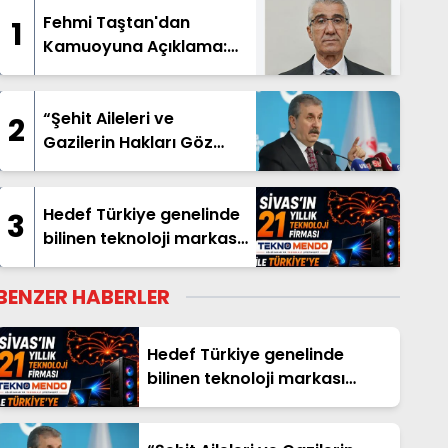
Fehmi Taştan'dan
1
Kamuoyuna Açıklama:
"İsim Benzerliği
Nedeniyle Hatalı
Haberde Yer Aldım"
“Şehit Aileleri ve
2
Gazilerin Hakları Göz
Ardı Edilemez”
Hedef Türkiye genelinde
3
bilinen teknoloji markası
olmak
BENZER HABERLER
Hedef Türkiye genelinde
bilinen teknoloji markası
olmak