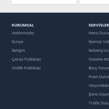
Sanatseverlerle Buluşuyor
Tedavide Y
KURUMSAL
SERVISLE
Hakkımızda
Hava Dur
Künye
Namaz Vaki
İletişim
Nöbetçi E
Çerez Politikası
Gazete Ma
Gizlilik Politikası
Burç Yorum
Puan Duru
Vizyondaki
Şans Oyunl
Trafik Du