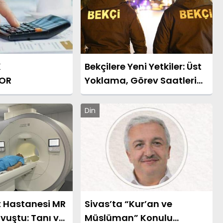
K
Bekçilere Yeni Yetkiler: Üst
OR
Yoklama, Görev Saatleri
ve Çalışma Esasları
Netleşti
Din
t Hastanesi MR
Sivas’ta “Kur’an ve
vuştu: Tanı ve
Müslüman” Konulu