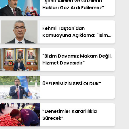
“Şehit Aileleri ve Gazilerin
Hakları Göz Ardı Edilemez”
Fehmi Taştan'dan
Kamuoyuna Açıklama: "İsim
Benzerliği Nedeniyle Hatalı
Haberde Yer Aldım"
"Bizim Davamız Makam Değil,
Hizmet Davasıdır"
ÜYELERİMİZİN SESİ OLDUK"
“Denetimler Kararlılıkla
Sürecek”