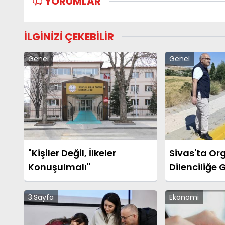
YORUMLAR
İLGİNİZİ ÇEKEBİLİR
Genel
Genel
"Kişiler Değil, İlkeler
Sivas'ta Or
Konuşulmalı"
Dilenciliğe 
3.Sayfa
Ekonomi