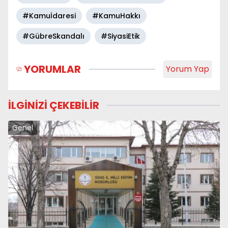
#Kamuİdaresi
#KamuHakkı
#GübreSkandalı
#SiyasiEtik
YORUMLAR
Yorum Yap
İLGİNİZİ ÇEKEBİLİR
Genel