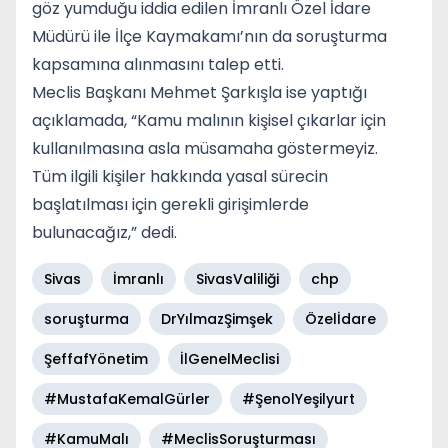
göz yumduğu iddia edilen İmranlı Özel İdare
Müdürü ile İlçe Kaymakamı’nın da soruşturma
kapsamına alınmasını talep etti.
Meclis Başkanı Mehmet Şarkışla ise yaptığı
açıklamada, “Kamu malının kişisel çıkarlar için
kullanılmasına asla müsamaha göstermeyiz.
Tüm ilgili kişiler hakkında yasal sürecin
başlatılması için gerekli girişimlerde
bulunacağız,” dedi.
Sivas
İmranlı
SivasValiliği
chp
soruşturma
DrYılmazŞimşek
Özelİdare
ŞeffafYönetim
İlGenelMeclisi
#MustafaKemalGürler
#ŞenolYeşilyurt
#KamuMalı
#MeclisSoruşturması