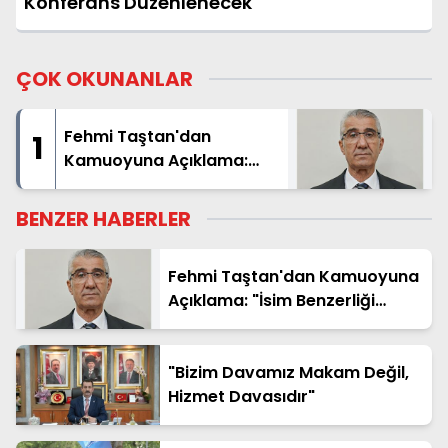
Konferans Düzenlenecek
ÇOK OKUNANLAR
Fehmi Taştan'dan
1
Kamuoyuna Açıklama:
"İsim Benzerliği Nedeniyle
Hatalı Haberde Yer Aldım"
BENZER HABERLER
Fehmi Taştan'dan Kamuoyuna
Açıklama: "İsim Benzerliği
Nedeniyle Hatalı Haberde Yer
Aldım"
"Bizim Davamız Makam Değil,
Hizmet Davasıdır"