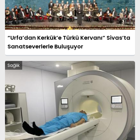
“Urfa’dan Kerkük’e Türkü Kervanı” Sivas’ta
Sanatseverlerle Buluşuyor
Sağlık