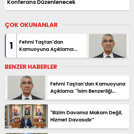
Konferans Düzenlenecek
ÇOK OKUNANLAR
Fehmi Taştan'dan
1
Kamuoyuna Açıklama:
"İsim Benzerliği Nedeniyle
Hatalı Haberde Yer Aldım"
BENZER HABERLER
Fehmi Taştan'dan Kamuoyuna
Açıklama: "İsim Benzerliği
Nedeniyle Hatalı Haberde Yer
Aldım"
"Bizim Davamız Makam Değil,
Hizmet Davasıdır"