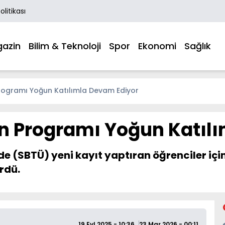
Politikası
azin
Bilim & Teknoloji
Spor
Ekonomi
Sağlık
ogramı Yoğun Katılımla Devam Ediyor
n Programı Yoğun Katılı
inde (SBTÜ) yeni kayıt yaptıran öğrenciler 
rdü.
19 Eyl 2025 - 10:36
23 Mar 2026 - 00:11