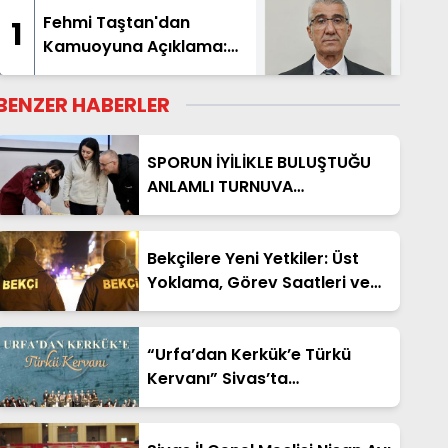
Fehmi Taştan'dan
1
Kamuoyuna Açıklama:
"İsim Benzerliği
Nedeniyle Hatalı
BENZER HABERLER
Haberde Yer Aldım"
SPORUN İYİLİKLE BULUŞTUĞU
ANLAMLI TURNUVA
TAMAMLANDI
Bekçilere Yeni Yetkiler: Üst
Yoklama, Görev Saatleri ve
Çalışma Esasları Netleşti
“Urfa’dan Kerkük’e Türkü
Kervanı” Sivas’ta
Sanatseverlerle Buluşuyor