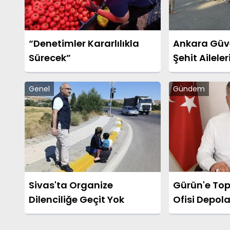
“Denetimler Kararlılıkla
Ankara Güve
Sürecek”
Şehit Aileler
Gazilerinin 
Sürüyor
Genel
Gündem
Sivas'ta Organize
Gürün'e Top
Dilenciliğe Geçit Yok
Ofisi Depol
Merkezi Kur