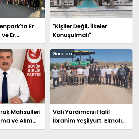
npark'ta Er
"Kişiler Değil, İlkeler
i ve Er
Konuşulmalı"
Hak Arayışı
Gündem
rak Mahsulleri
Vali Yardımcısı Halil
ama ve Alım
İbrahim Yeşilyurt, Elmalı
ulmalıdır
Köyü Yolundaki BSK Asfalt
Çalışmalarını İnceledi