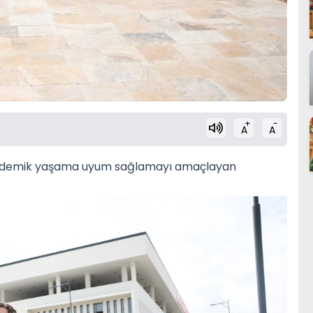
+
-
A
A
akademik yaşama uyum sağlamayı amaçlayan