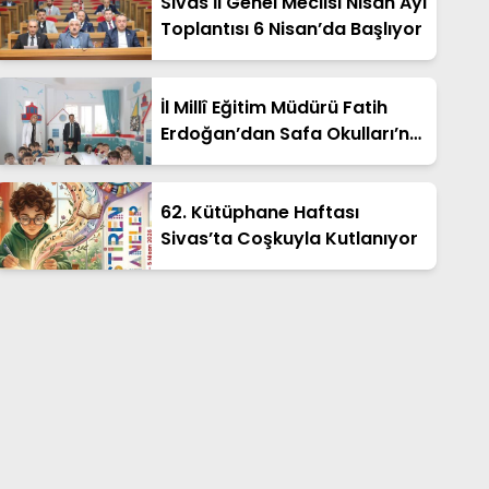
Sivas İl Genel Meclisi Nisan Ayı
Toplantısı 6 Nisan’da Başlıyor
İl Millî Eğitim Müdürü Fatih
Erdoğan’dan Safa Okulları’na
Ziyaret
62. Kütüphane Haftası
Sivas’ta Coşkuyla Kutlanıyor