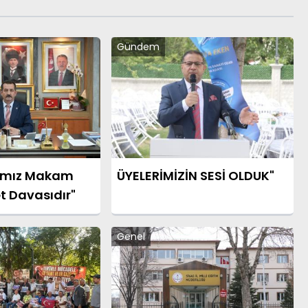
Gündem
amız Makam
ÜYELERİMİZİN SESİ OLDUK"
t Davasıdır"
Genel