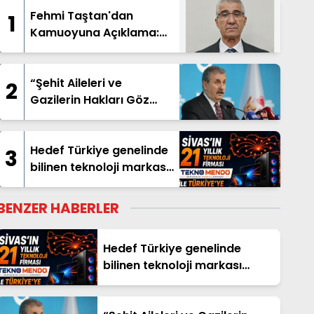
Fehmi Taştan'dan
1
Kamuoyuna Açıklama:
"İsim Benzerliği
Nedeniyle Hatalı
Haberde Yer Aldım"
“Şehit Aileleri ve
2
Gazilerin Hakları Göz
Ardı Edilemez”
Hedef Türkiye genelinde
3
bilinen teknoloji markası
olmak
BENZER HABERLER
Hedef Türkiye genelinde
bilinen teknoloji markası
olmak