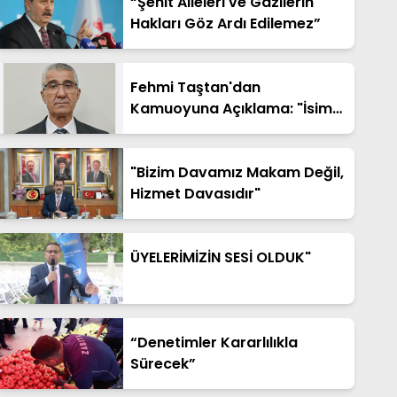
“Şehit Aileleri ve Gazilerin
Hakları Göz Ardı Edilemez”
Fehmi Taştan'dan
Kamuoyuna Açıklama: "İsim
Benzerliği Nedeniyle Hatalı
Haberde Yer Aldım"
"Bizim Davamız Makam Değil,
Hizmet Davasıdır"
ÜYELERİMİZİN SESİ OLDUK"
“Denetimler Kararlılıkla
Sürecek”