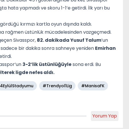
ışta hata yapmadı ve skoru 1-1’e getirdi. İlk yarı bu
, gördüğü kırmızı kartla oyun dışında kaldı.
 buna rağmen üstünlük mücadelesinden vazgeçmedi.
 geçen Sivasspor,
82. dakikada Yusuf Talum
’un
k sadece bir dakika sonra sahneye yeniden
Emirhan
tirdi.
vasspor’un
3-2’lik üstünlüğüyle
sona erdi. Bu
lterek ligde nefes aldı.
4EylülStadyumu
#Trendyol1Lig
#ManisaFK
Yorum Yap