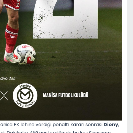
Manisa FK lehine verdiği penaltı kararı sonrası
Diony
,
i. Dakikalar 45’i gösterdiğinde bu kez Sivasspor