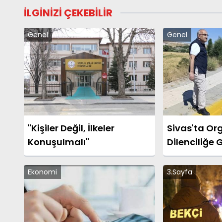
İLGİNİZİ ÇEKEBİLİR
Genel
Genel
"Kişiler Değil, İlkeler
Sivas'ta Or
Konuşulmalı"
Dilenciliğe 
Ekonomi
3.Sayfa