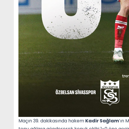
Maçın 39. dakikasında hakem
Kadir Sağlam
’ın 
topu ağlara göndererek konuk ekibi 1-0 öne geçird