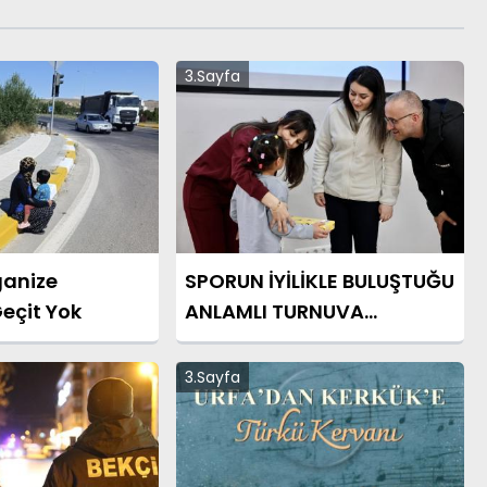
3.Sayfa
ganize
SPORUN İYİLİKLE BULUŞTUĞU
Geçit Yok
ANLAMLI TURNUVA
TAMAMLANDI
3.Sayfa