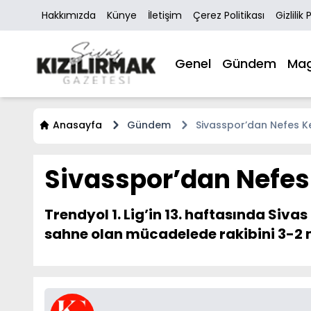
Hakkımızda
Künye
İletişim
Çerez Politikası
Gizlilik 
Genel
Gündem
Mag
Anasayfa
Gündem
Sivasspor’dan Nefes Ke
Sivasspor’dan Nefes
Trendyol 1. Lig’in 13. haftasında Si
sahne olan mücadelede rakibini 3-2 ma