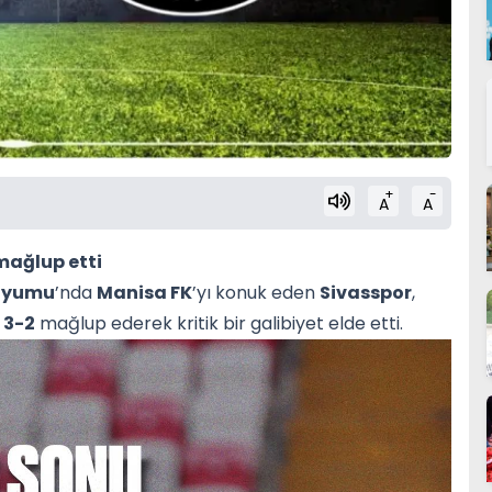
+
-
A
A
 mağlup etti
adyumu
’nda
Manisa FK
’yı konuk eden
Sivasspor
,
i
3-2
mağlup ederek kritik bir galibiyet elde etti.