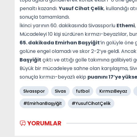
penaltı kazandı.
Yusuf Cihat Çelik
, kullandığı at
sonuçla tamamlandı.
İkinci yarının 60. dakikasında Sivassporlu
Ethemi
Mücadeleyi 10 kişi sürdüren kırmızı-beyazlılar,
65. dakikada Emirhan Başyiğit
’in golüyle öne
golüne engel olamadı ve skor 2-2’ye geldi. Anca
Başyiğit
çıktı ve attığı golle takımına galibiyeti ge
Büyük bir mücadeleye sahne olan karşılaşma, Si
sonuçla kırmızı-beyazlı ekip
puanını 17’ye yükse
Sivasspor
Sivas
futbol
KırmızıBeyaz
#EmirhanBaşyiğit
#YusufCihatÇelik
YORUMLAR