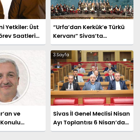
i Yetkiler: Üst
“Urfa’dan Kerkük’e Türkü
rev Saatleri
Kervanı” Sivas’ta
Esasları
Sanatseverlerle Buluşuyor
3.Sayfa
ur’an ve
Sivas İl Genel Meclisi Nisan
Konulu
Ayı Toplantısı 6 Nisan’da
Düzenlenecek
Başlıyor