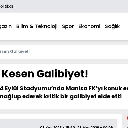
Politikası
azin
Bilim & Teknoloji
Spor
Ekonomi
Sağlık
sen Galibiyet!
 Kesen Galibiyet!
vas 4 Eylül Stadyumu’nda Manisa FK’yı konuk
ğlup ederek kritik bir galibiyet elde etti
08 Kas 2025 - 15:40
23 Mar 2026 - 00:09