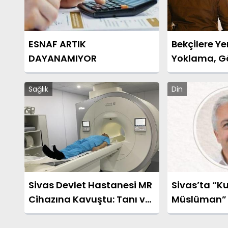
ESNAF ARTIK
Bekçilere Yen
DAYANAMIYOR
Yoklama, Gö
ve Çalışma 
Netleşti
Sağlık
Din
Sivas Devlet Hastanesi MR
Sivas’ta “K
Cihazına Kavuştu: Tanı ve
Müslüman” 
Tedavide Yeni Dönem
Konferans 