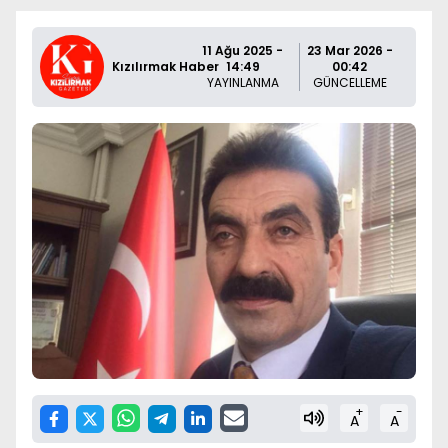
11 Ağu 2025 -
23 Mar 2026 -
Kızılırmak Haber
14:49
00:42
YAYINLANMA
GÜNCELLEME
+
-
A
A