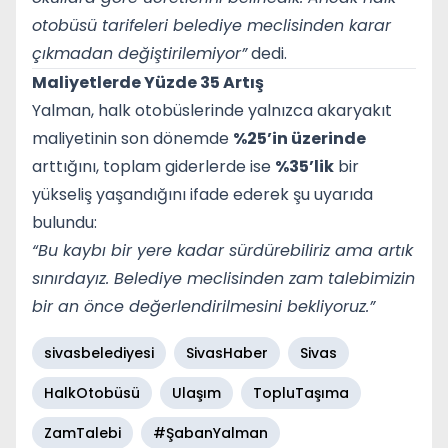
otobüsü tarifeleri belediye meclisinden karar
çıkmadan değiştirilemiyor”
dedi.
Maliyetlerde Yüzde 35 Artış
Yalman, halk otobüslerinde yalnızca akaryakıt
maliyetinin son dönemde
%25’in üzerinde
arttığını, toplam giderlerde ise
%35’lik
bir
yükseliş yaşandığını ifade ederek şu uyarıda
bulundu:
“Bu kaybı bir yere kadar sürdürebiliriz ama artık
sınırdayız. Belediye meclisinden zam talebimizin
bir an önce değerlendirilmesini bekliyoruz.”
sivasbelediyesi
SivasHaber
Sivas
HalkOtobüsü
Ulaşım
TopluTaşıma
ZamTalebi
#ŞabanYalman