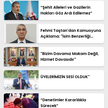
“Şehit Aileleri ve Gazilerin
Hakları Göz Ardı Edilemez”
Fehmi Taştan'dan Kamuoyuna
Açıklama: "İsim Benzerliği
Nedeniyle Hatalı Haberde Yer
Aldım"
"Bizim Davamız Makam Değil,
Hizmet Davasıdır"
ÜYELERİMİZİN SESİ OLDUK"
“Denetimler Kararlılıkla
Sürecek”