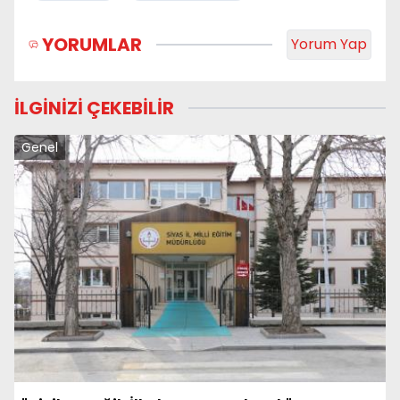
YORUMLAR
Yorum Yap
İLGİNİZİ ÇEKEBİLİR
Genel