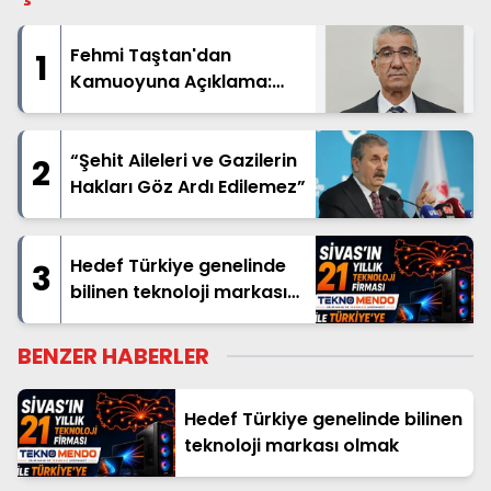
Fehmi Taştan'dan
1
Kamuoyuna Açıklama:
"İsim Benzerliği Nedeniyle
Hatalı Haberde Yer Aldım"
“Şehit Aileleri ve Gazilerin
2
Hakları Göz Ardı Edilemez”
Hedef Türkiye genelinde
3
bilinen teknoloji markası
olmak
BENZER HABERLER
Hedef Türkiye genelinde bilinen
teknoloji markası olmak