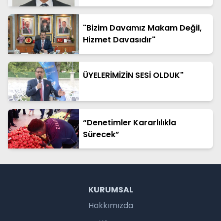
Nedeniyle Hatalı Haberde Yer
Aldım"
"Bizim Davamız Makam Değil,
Hizmet Davasıdır"
ÜYELERİMİZİN SESİ OLDUK"
“Denetimler Kararlılıkla
Sürecek”
KURUMSAL
Hakkımızda