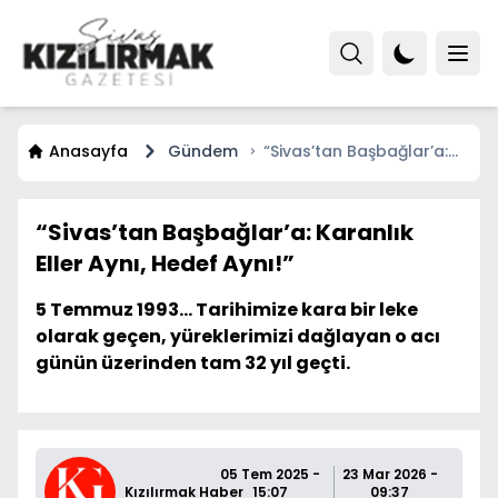
Anasayfa
Gündem
“Sivas’tan Başbağlar’a:
Karanlık Eller Aynı, Hedef
Aynı!”
“Sivas’tan Başbağlar’a: Karanlık
Eller Aynı, Hedef Aynı!”
5 Temmuz 1993… Tarihimize kara bir leke
olarak geçen, yüreklerimizi dağlayan o acı
günün üzerinden tam 32 yıl geçti.
05 Tem 2025 -
23 Mar 2026 -
Kızılırmak Haber
15:07
09:37