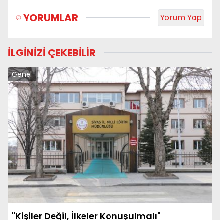
YORUMLAR
Yorum Yap
İLGİNİZİ ÇEKEBİLİR
Genel
"Kişiler Değil, İlkeler Konuşulmalı"