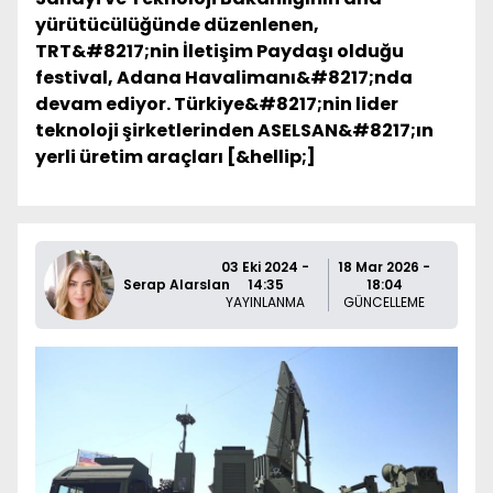
yürütücülüğünde düzenlenen,
TRT&#8217;nin İletişim Paydaşı olduğu
festival, Adana Havalimanı&#8217;nda
devam ediyor. Türkiye&#8217;nin lider
teknoloji şirketlerinden ASELSAN&#8217;ın
yerli üretim araçları [&hellip;]
03 Eki 2024 -
18 Mar 2026 -
Serap Alarslan
14:35
18:04
YAYINLANMA
GÜNCELLEME