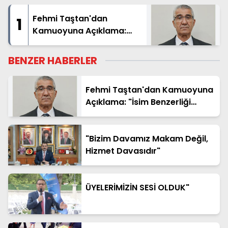
Fehmi Taştan'dan
1
Kamuoyuna Açıklama:
"İsim Benzerliği Nedeniyle
Hatalı Haberde Yer Aldım"
BENZER HABERLER
Fehmi Taştan'dan Kamuoyuna
Açıklama: "İsim Benzerliği
Nedeniyle Hatalı Haberde Yer
Aldım"
"Bizim Davamız Makam Değil,
Hizmet Davasıdır"
ÜYELERİMİZİN SESİ OLDUK"