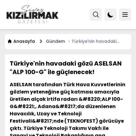
Anasayfa
Gündem
Türkiye'nin havadaki
gözü ASELSAN "ALP 100-G"
ile güçlenecek!
Türkiye'nin havadaki gözü ASELSAN
"ALP 100-G" ile güçlenecek!
ASELSAN tarafından Türk Hava Kuvvetlerinin
gözlem yeteneğine güç katması amacıyla
üretilen alçak irtifa radarı &#8220;ALP 100-
G&#8221;, Adana&#8217;da düzenlenen
Havacılık, Uzay ve Teknoloji
Festivali&#8217;nde (TEKNOFEST) görücüye
çıktı. Türkiye Teknoloji Takımı Vakfı ile
Sanayi ve Teknoloji Bakanlığının ana