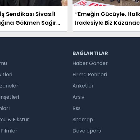
ş Sendikası Sivas İl
“Emeğin Gücüyle, Halk
ığına Gökmen Sağır
İradesiyle Biz Kazanac
irildi
R
BAĞLANTILAR
umu
Haber Gönder
tleri
Firma Rehberi
czaneler
Anketler
nşetleri
Arşiv
ları
Rss
mu & Fikstür
Sitemap
 Filmler
Developers