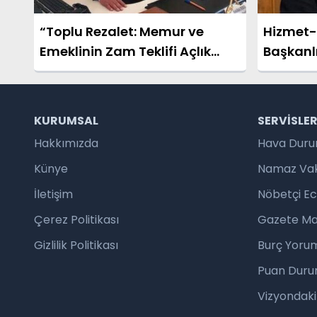
“Toplu Rezalet: Memur ve
Hizmet-İ
Emeklinin Zam Teklifi Açlık
Başkanl
Sınırının Altında!”
Yetkilend
KURUMSAL
SERVISLE
Hakkımızda
Hava Dur
Künye
Namaz Vaki
İletişim
Nöbetçi E
Çerez Politikası
Gazete Ma
Gizlilik Politikası
Burç Yorum
Puan Duru
Vizyondaki