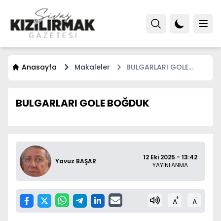
Anasayfa
Makaleler
BULGARLARI GOLE
BOĞDUK
BULGARLARI GOLE BOĞDUK
12 Eki 2025 - 13:42
Yavuz BAŞAR
YAYINLANMA
+
-
A
A