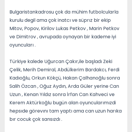
Bulgaristankadrosu çok da mühim futbolcularla
kurulu degil ama çok inatcı ve süprız bir ekip
Mitov, Popov, Kirilov Lukas Petkov , Marin Petkov
ve Dimitrov , avrupada oynayan bir kademe iyi
oyuncuları .
Türkiye kalede Uğurcan Çakır,ile başladı Zeki
Çelik, Merih Demiral, Abdülkerim Bardakcı, Ferdi
Kadıoğlu, Orkun Kökçü, Hakan Çalhanoğlu sonra
Salih Özcan , Oğuz Aydın, Arda Güler yerine Can
Uzun , Kenan Yıldız sonra İrfan Can Kahveci ve
Kerem Aktürkoğlu bugün alan oyuncularımızdi
hepsıde görevını tam yaptı ama can uzun harıka
bır cocuk çok sansızdı .