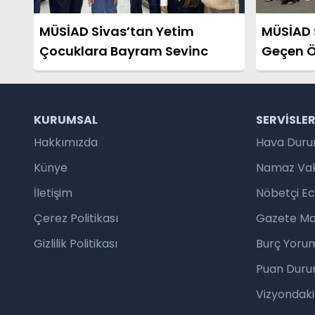
MÜSİAD Sivas’tan Yetim
MÜSİAD 
Çocuklara Bayram Sevinc
Geçen Ö
Ziyaret
KURUMSAL
SERVISLE
Hakkımızda
Hava Dur
Künye
Namaz Vaki
İletişim
Nöbetçi E
Çerez Politikası
Gazete Ma
Gizlilik Politikası
Burç Yorum
Puan Duru
Vizyondaki