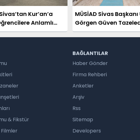
Sivas’tan Kur’an’a
MÜSİAD Sivas Başkanı
ğrencilere Anlamlı
Görgen Güven Tazeled
R
BAĞLANTILAR
umu
Haber Gönder
tleri
Firma Rehberi
czaneler
Anketler
nşetleri
Arşiv
ları
Rss
mu & Fikstür
Sitemap
 Filmler
Developers