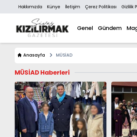
Hakkımızda
Künye
İletişim
Çerez Politikası
Gizlilik 
Genel
Gündem
Mag
Anasayfa
MÜSİAD
MÜSİAD Haberleri