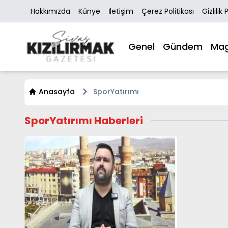
Hakkımızda
Künye
İletişim
Çerez Politikası
Gizlilik 
Genel
Gündem
Mag
Anasayfa
SporYatırımı
SporYatırımı Haberleri