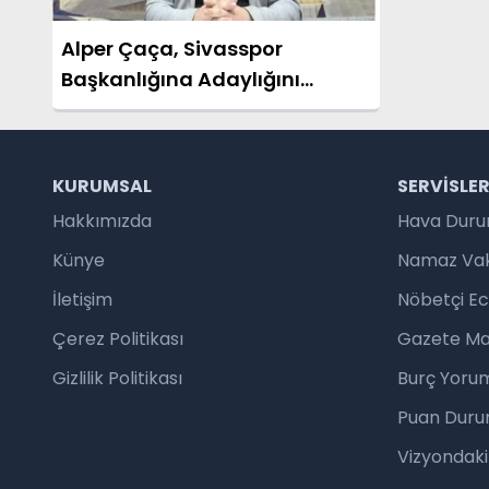
Alper Çaça, Sivasspor
Başkanlığına Adaylığını
Açıkladı: “Benim Dönemimde
Borçlanma Olmayacak”
KURUMSAL
SERVISLE
Hakkımızda
Hava Dur
Künye
Namaz Vaki
İletişim
Nöbetçi E
Çerez Politikası
Gazete Ma
Gizlilik Politikası
Burç Yorum
Puan Duru
Vizyondaki