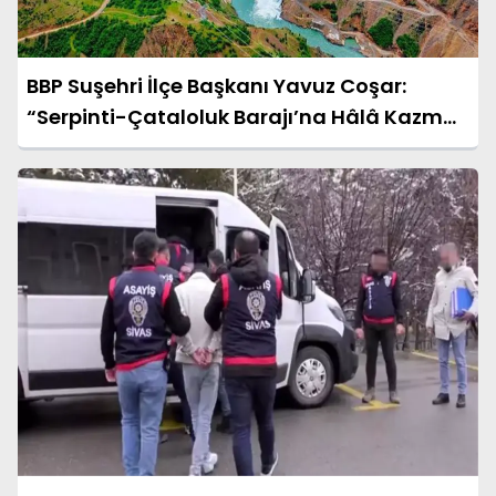
BBP Suşehri İlçe Başkanı Yavuz Coşar:
“Serpinti-Çataloluk Barajı’na Hâlâ Kazma
Vurulmadı”