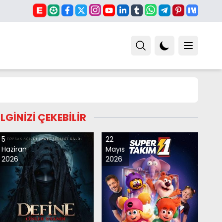
İLGİNİZİ ÇEKEBİLİR
5
22
Haziran
Mayıs
2026
2026