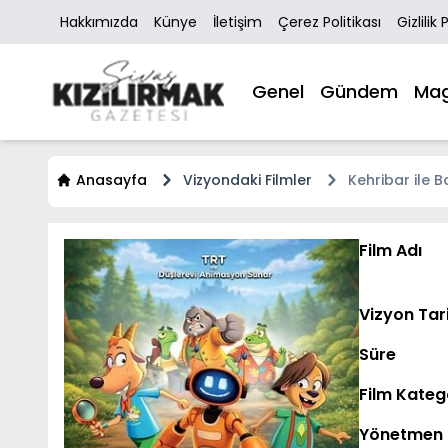
Hakkımızda
Künye
İletişim
Çerez Politikası
Gizlilik 
Genel
Gündem
Mag
Anasayfa
Vizyondaki Filmler
Kehribar ile 
Film Adı
Vizyon Tar
Süre
Film Kateg
Yönetmen