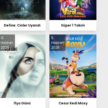
Define: Cinler Uyandı
Süper 1 Takım
12
5
Haziran
Haziran
2026
2026
İfşa Günü
Cesur Kedi Moxy