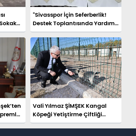
sı
"Sivasspor İçin Seferberlik!
 Sokak
Destek Toplantısında Yardım
 Çözüm
Kampanyası Başlatıldı"
mşek’ten
Vali Yılmaz ŞİMŞEK Kangal
epremle
Köpeği Yetiştirme Çiftliği
Ziyareti