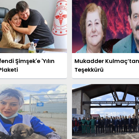
ndi Şimşek'e 'Yılın
Mukadder Kulmaç’tan
Plaketi
Teşekkürü