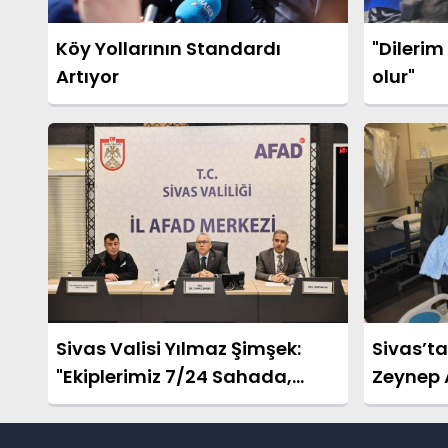
Köy Yollarının Standardı
"Dilerim
Artıyor
olur"
Sivas Valisi Yılmaz Şimşek:
Sivas’ta 
"Ekiplerimiz 7/24 Sahada,
Zeynep A
Karla Mücadele Devam
Ediyor"