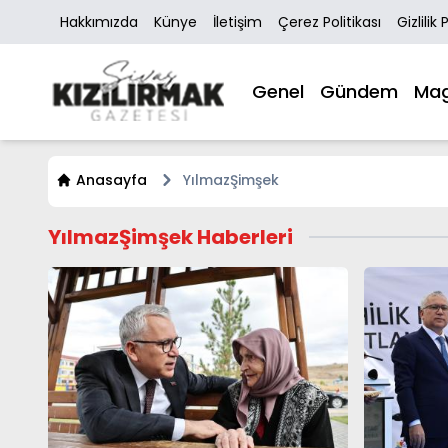
Hakkımızda
Künye
İletişim
Çerez Politikası
Gizlilik 
Genel
Gündem
Mag
Anasayfa
YılmazŞimşek
YılmazŞimşek Haberleri