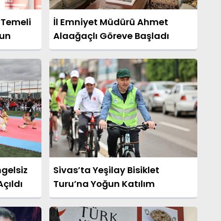
 Temeli
İl Emniyet Müdürü Ahmet
sun
Alaağaçlı Göreve Başladı
ngelsiz
Sivas’ta Yeşilay Bisiklet
Açıldı
Turu’na Yoğun Katılım