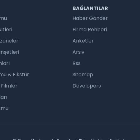
R
BAĞLANTILAR
umu
Haber Gönder
tleri
Firma Rehberi
czaneler
Anketler
nşetleri
Arşiv
ları
Rss
mu & Fikstür
Sitemap
 Filmler
Developers
arı
rumu