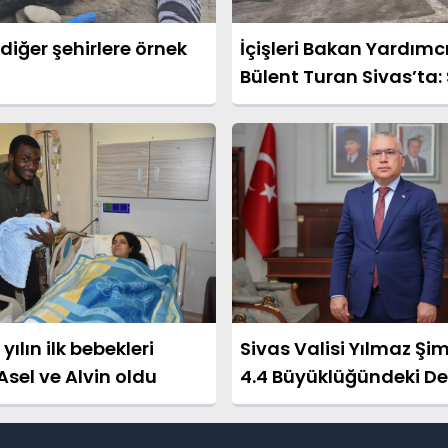
 diğer şehirlere örnek
İçişleri Bakan Yardımcı
Bülent Turan Sivas’ta:
Hayvanları İçin Ortak
Vurgusu
yılın ilk bebekleri
Sivas Valisi Yılmaz Şi
sel ve Alvin oldu
4.4 Büyüklüğündeki D
İlgili Açıklama