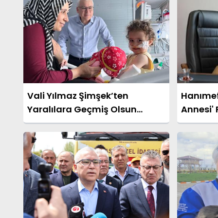
Vali Yılmaz Şimşek’ten
Hanımefe
Yaralılara Geçmiş Olsun
Annesi' 
Ziyareti