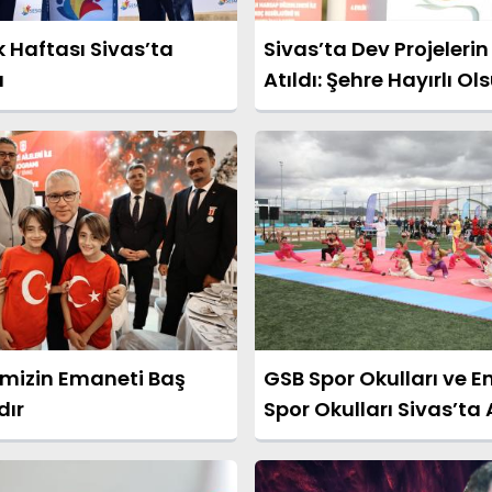
ik Haftası Sivas’ta
Sivas’ta Dev Projelerin
ı
Atıldı: Şehre Hayırlı Ol
imizin Emaneti Baş
GSB Spor Okulları ve E
dır
Spor Okulları Sivas’ta 