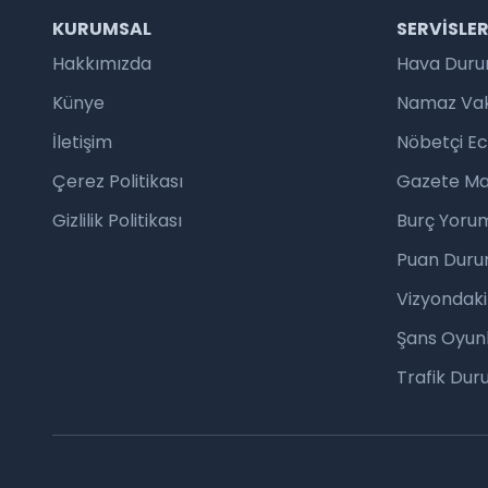
KURUMSAL
SERVISLE
Hakkımızda
Hava Dur
Künye
Namaz Vaki
İletişim
Nöbetçi E
Çerez Politikası
Gazete Ma
Gizlilik Politikası
Burç Yorum
Puan Duru
Vizyondaki
Şans Oyunl
Trafik Du