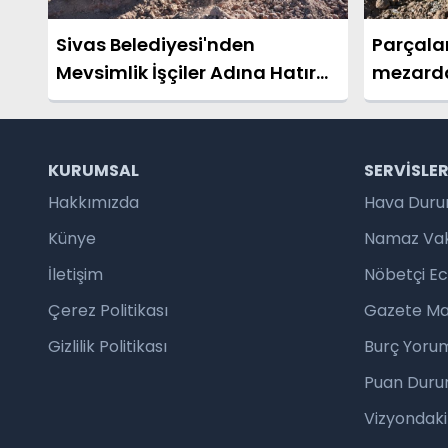
Sivas Belediyesi'nden
Parçala
Mevsimlik İşçiler Adına Hatıra
mezarda
Ormanı
KURUMSAL
SERVISLE
Hakkımızda
Hava Dur
Künye
Namaz Vaki
İletişim
Nöbetçi E
Çerez Politikası
Gazete Ma
Gizlilik Politikası
Burç Yorum
Puan Duru
Vizyondaki