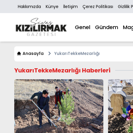
Hakkımızda
Künye
İletişim
Çerez Politikası
Gizlilik 
Genel
Gündem
Mag
Anasayfa
YukarıTekkeMezarlığı
YukarıTekkeMezarlığı Haberleri