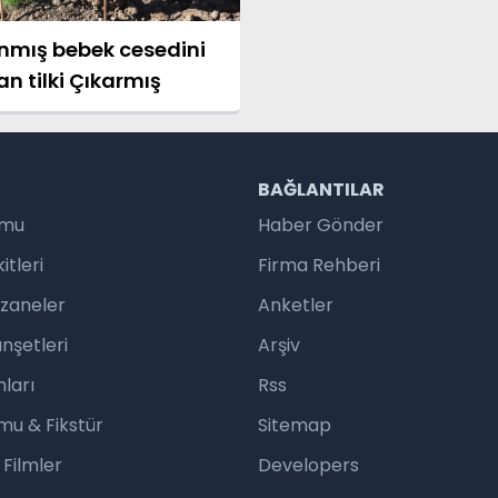
nmış bebek cesedini
n tilki Çıkarmış
R
BAĞLANTILAR
umu
Haber Gönder
tleri
Firma Rehberi
czaneler
Anketler
nşetleri
Arşiv
ları
Rss
mu & Fikstür
Sitemap
 Filmler
Developers