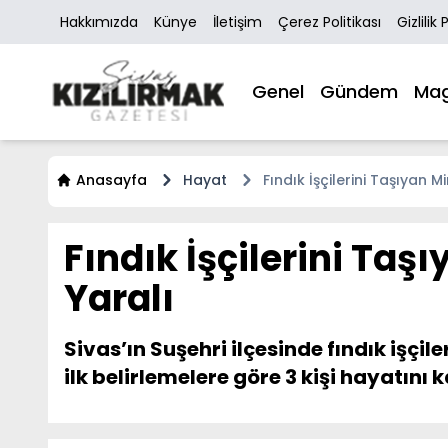
Hakkımızda
Künye
İletişim
Çerez Politikası
Gizlilik 
Genel
Gündem
Mag
Anasayfa
Hayat
Fındık İşçilerini Taşıyan 
Fındık İşçilerini Taş
Yaralı
Sivas’ın Suşehri ilçesinde fındık i
ilk belirlemelere göre 3 kişi hayatını 