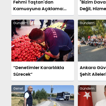
Fehmi Taştan'dan
"Bizim Dav
Kamuoyuna Açıklama:
Değil, Hizme
"İsim Benzerliği Nedeniyle
Hatalı Haberde Yer Aldım"
Gündem
Gündem
“Denetimler Kararlılıkla
Ankara Güve
Sürecek”
Şehit Aileler
Gazilerinin 
Sürüyor
Genel
Gündem