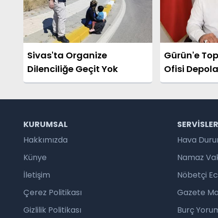
Sivas'ta Organize
Gürün'e Top
Dilenciliğe Geçit Yok
Ofisi Depol
Merkezi Kur
KURUMSAL
SERVISLE
Hakkımızda
Hava Dur
Künye
Namaz Vaki
İletişim
Nöbetçi E
Çerez Politikası
Gazete Ma
Gizlilik Politikası
Burç Yorum