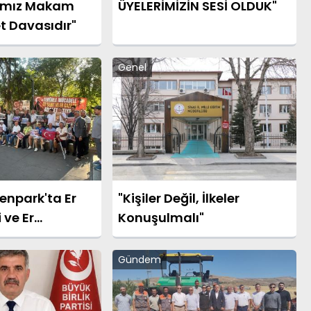
amız Makam
ÜYELERİMİZİN SESİ OLDUK"
t Davasıdır"
Genel
npark'ta Er
"Kişiler Değil, İlkeler
i ve Er
Konuşulmalı"
Hak Arayışı
Gündem