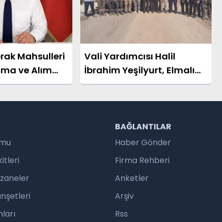
rak Mahsulleri
Vali Yardımcısı Halil
ama ve Alım
İbrahim Yeşilyurt, Elmalı
ulmalıdır
Köyü Yolundaki BSK Asfalt
Çalışmalarını İnceledi
R
BAĞLANTILAR
umu
Haber Gönder
tleri
Firma Rehberi
czaneler
Anketler
nşetleri
Arşiv
ları
Rss