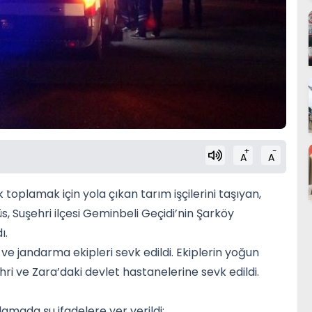
+
-
A
A
k toplamak için yola çıkan tarım işçilerini taşıyan,
 Suşehri ilçesi Geminbeli Geçidi’nin Şarköy
ı.
 ve jandarma ekipleri sevk edildi. Ekiplerin yoğun
hri ve Zara’daki devlet hastanelerine sevk edildi.
klamada şu ifadelere yer verildi: