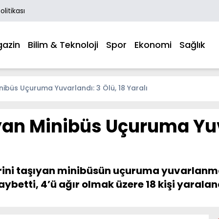
Politikası
azin
Bilim & Teknoloji
Spor
Ekonomi
Sağlık
Minibüs Uçuruma Yuvarlandı: 3 Ölü, 18 Yaralı
ıyan Minibüs Uçuruma Yuv
şçilerini taşıyan minibüsün uçuruma yuvarl
kaybetti, 4’ü ağır olmak üzere 18 kişi yaralan