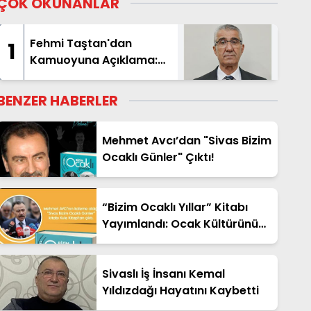
ÇOK OKUNANLAR
Fehmi Taştan'dan
1
Kamuoyuna Açıklama:
"İsim Benzerliği
Nedeniyle Hatalı
BENZER HABERLER
Haberde Yer Aldım"
Mehmet Avcı’dan "Sivas Bizim
Ocaklı Günler" Çıktı!
“Bizim Ocaklı Yıllar” Kitabı
Yayımlandı: Ocak Kültürünün
Hafızası Gelecek Nesillere
Aktarılıyor
Sivaslı İş İnsanı Kemal
Yıldızdağı Hayatını Kaybetti