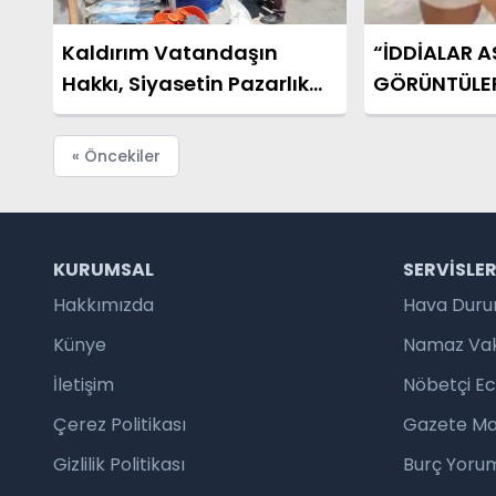
Kaldırım Vatandaşın
“İDDİALAR AS
Hakkı, Siyasetin Pazarlık
GÖRÜNTÜLE
Konusu Değil!
« Öncekiler
KURUMSAL
SERVISLE
Hakkımızda
Hava Dur
Künye
Namaz Vaki
İletişim
Nöbetçi E
Çerez Politikası
Gazete Ma
Gizlilik Politikası
Burç Yorum