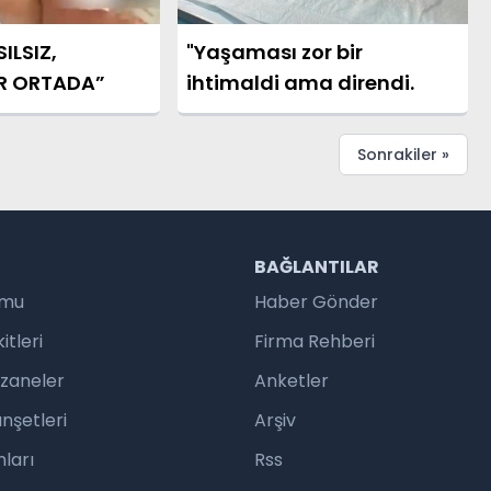
ILSIZ,
"Yaşaması zor bir
R ORTADA”
ihtimaldi ama direndi.
Sonrakiler »
R
BAĞLANTILAR
umu
Haber Gönder
tleri
Firma Rehberi
czaneler
Anketler
nşetleri
Arşiv
ları
Rss