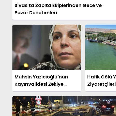
Sivas’ta Zabıta Ekiplerinden Gece ve
Pazar Denetimleri
Muhsin Yazıcıoğlu’nun
Hafik Gölü Y
Kayınvalidesi Zekiye
Ziyaretçileri
Pakdil Vefat Etti