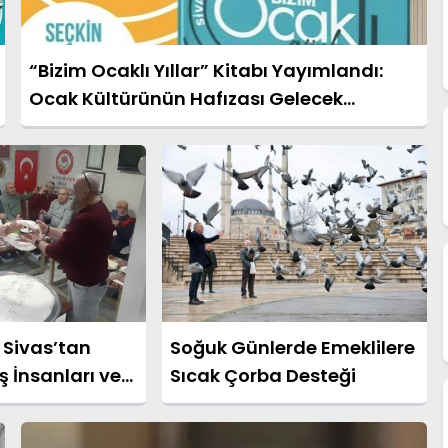
“Bizim Ocaklı Yıllar” Kitabı Yayımlandı:
Ocak Kültürünün Hafızası Gelecek
Nesillere Aktarılıyor
Sivas’tan
Soğuk Günlerde Emeklilere
ş İnsanları ve
Sıcak Çorba Desteği
ler İstişare