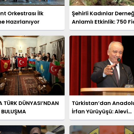
nt Orkestrası İlk
Şehirli Kadınlar Derne
e Hazırlanıyor
Anlamlı Etkinlik: 750 F
Toprakla Buluştu
A TÜRK DÜNYASI’NDAN
Türkistan’dan Anadolu
I BULUŞMA
İrfan Yürüyüşü: Alevi
Ocaklarının Doğuşu ve
Misyonu