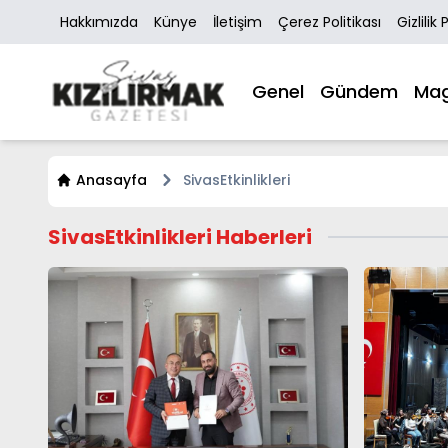
Hakkımızda
Künye
İletişim
Çerez Politikası
Gizlilik 
Genel
Gündem
Mag
Anasayfa
SivasEtkinlikleri
SivasEtkinlikleri Haberleri