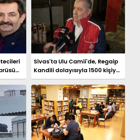
tecileri
Sivas'ta Ulu Camii'de, Regaip
prüsü
Kandili dolayısıyla 1500 kişiye
salep ikram edildi.