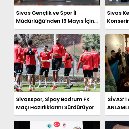
Sivas Gençlik ve Spor İl
Sivas Ke
Müdürlüğü’nden 19 Mayıs İçin
Konserin
Anlamlı Sponsorluk İş Birliği
Sivasspor, Sipay Bodrum FK
SİVAS’T
Maçı Hazırlıklarını Sürdürüyor
ANLAML