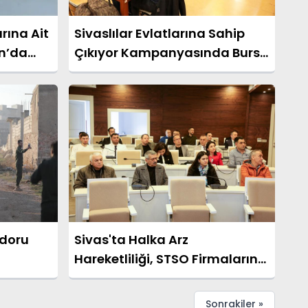
rına Ait
Sivaslılar Evlatlarına Sahip
an’da
Çıkıyor Kampanyasında Burs
Ödemeleri Tamamlandı
idoru
Sivas'ta Halka Arz
Hareketliliği, STSO Firmaların
Büyümesine Destek Oluyor
Sonrakiler »