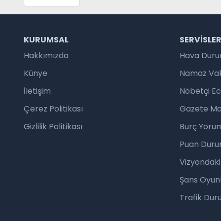
KURUMSAL
SERVISLE
Hakkımızda
Hava Dur
Künye
Namaz Vaki
İletişim
Nöbetçi E
Çerez Politikası
Gazete Ma
Gizlilik Politikası
Burç Yorum
Puan Duru
Vizyondaki
Şans Oyunl
Trafik Du