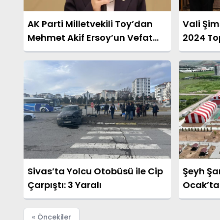
AK Parti Milletvekili Toy’dan
Vali Şim
Mehmet Akif Ersoy’un Vefat
2024 Top
Yıldönümünde Anlamlı Mesaj
Değerle
Sivas’ta Yolcu Otobüsü ile Cip
Şeyh Şam
Çarpıştı: 3 Yaralı
Ocak’ta 
« Öncekiler