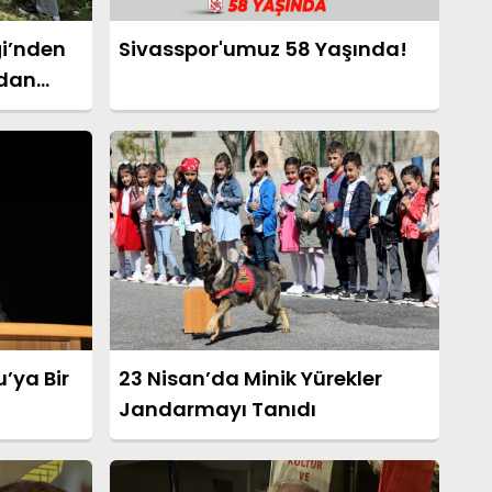
ği’nden
Sivasspor'umuz 58 Yaşında!
idan
’ya Bir
23 Nisan’da Minik Yürekler
Jandarmayı Tanıdı
 Tarihi