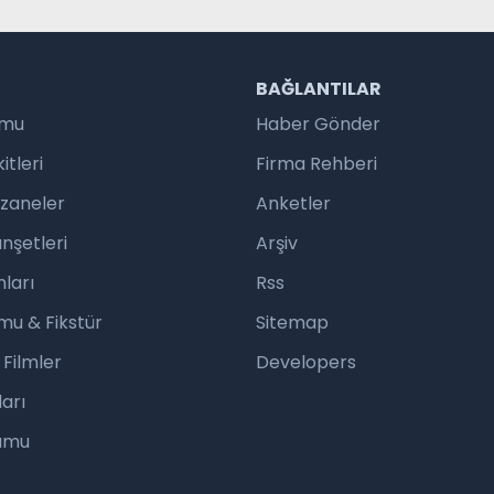
R
BAĞLANTILAR
umu
Haber Gönder
tleri
Firma Rehberi
czaneler
Anketler
nşetleri
Arşiv
ları
Rss
mu & Fikstür
Sitemap
 Filmler
Developers
arı
rumu