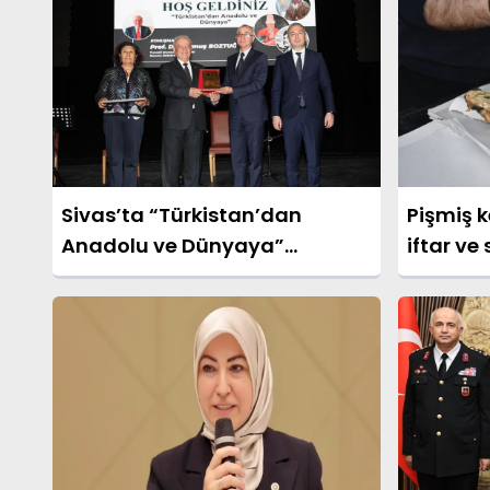
Sivas’ta “Türkistan’dan
Pişmiş k
Anadolu ve Dünyaya”
iftar ve
Söyleşisi Düzenlendi
sıkça ter