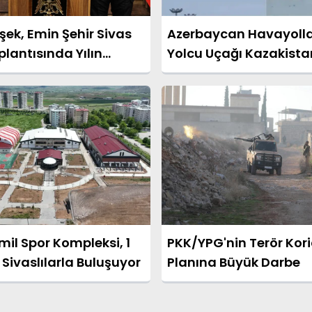
şek, Emin Şehir Sivas
Azerbaycan Havayolla
lantısında Yılın
Yolcu Uçağı Kazakist
ndirmesini Yaptı
Düştü: Kurtulanlar Var
il Spor Kompleksi, 1
PKK/YPG'nin Terör Kor
Sivaslılarla Buluşuyor
Planına Büyük Darbe