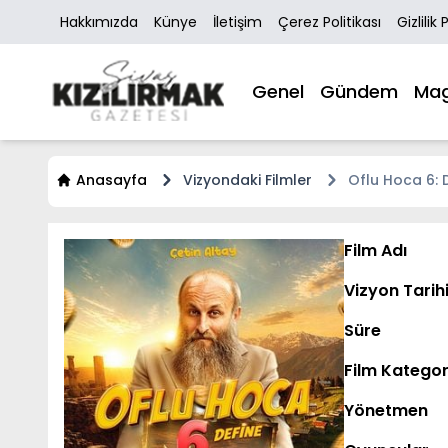
Hakkımızda
Künye
İletişim
Çerez Politikası
Gizlilik 
Genel
Gündem
Mag
Anasayfa
Vizyondaki Filmler
Oflu Hoca 6: 
Film Adı
Vizyon Tarih
Süre
Film Kategor
Yönetmen