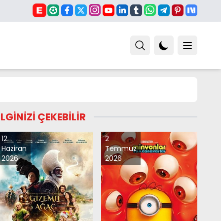
İLGİNİZİ ÇEKEBİLİR
12
2
Haziran
Temmuz
2026
2026