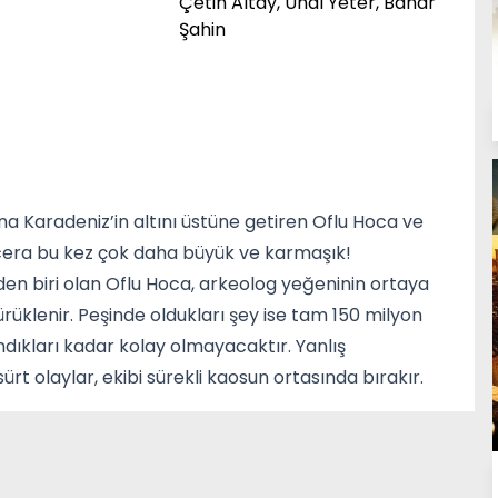
Çetin Altay, Ünal Yeter, Bahar
Şahin
na Karadeniz’in altını üstüne getiren Oflu Hoca ve
macera bu kez çok daha büyük ve karmaşık!
den biri olan Oflu Hoca, arkeolog yeğeninin ortaya
sürüklenir. Peşinde oldukları şey ise tam 150 milyon
ndıkları kadar kolay olmayacaktır. Yanlış
ürt olaylar, ekibi sürekli kaosun ortasında bırakır.