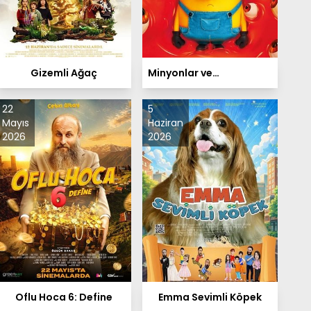
Gizemli Ağaç
Minyonlar ve
Canavarlar
22
5
Mayıs
Haziran
2026
2026
Oflu Hoca 6: Define
Emma Sevimli Köpek