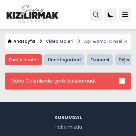
Anasayfa
Video Galeri
Aşk &amp; Cinsellik
Tüm Videolar
Uncategorized
Ekonomi
Diğer H
Video Galerilerde içerik bulunamadı.
KURUMSAL
Hakkımızda