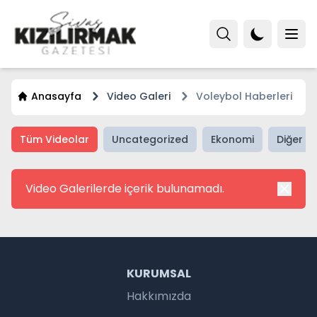
Anasayfa
Video Galeri
Voleybol Haberleri
Tüm Videolar
Uncategorized
Ekonomi
Diğer H
Video Galerilerde içerik bulunamadı.
KURUMSAL
Hakkımızda