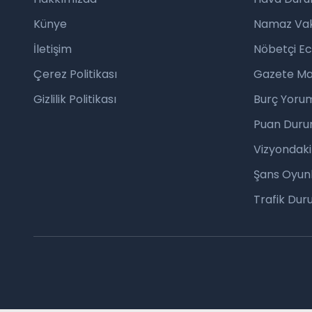
Künye
Namaz Vaki
İletişim
Nöbetçi E
Çerez Politikası
Gazete Ma
Gizlilik Politikası
Burç Yorum
Puan Duru
Vizyondaki
Şans Oyunl
Trafik Du