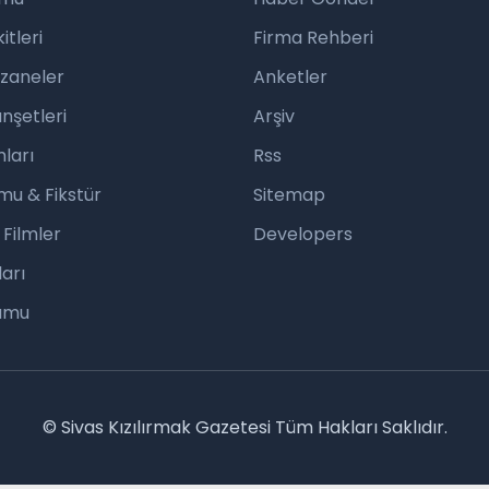
tleri
Firma Rehberi
czaneler
Anketler
nşetleri
Arşiv
ları
Rss
mu & Fikstür
Sitemap
 Filmler
Developers
arı
rumu
© Sivas Kızılırmak Gazetesi Tüm Hakları Saklıdır.