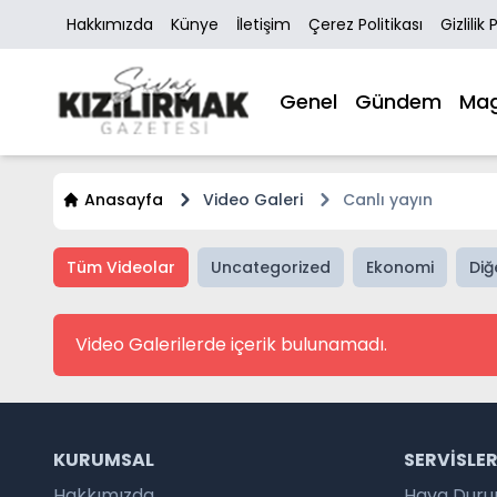
Hakkımızda
Künye
İletişim
Çerez Politikası
Gizlilik 
Genel
Gündem
Mag
Anasayfa
Video Galeri
Canlı yayın
Tüm Videolar
Uncategorized
Ekonomi
Diğ
Video Galerilerde içerik bulunamadı.
KURUMSAL
SERVISLE
Hakkımızda
Hava Dur