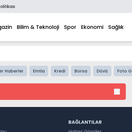
Politikası
azin
Bilim & Teknoloji
Spor
Ekonomi
Sağlık
er Haberler
Emtia
Kredi
Borsa
Döviz
Foto G
R
BAĞLANTILAR
umu
Haber Gönder