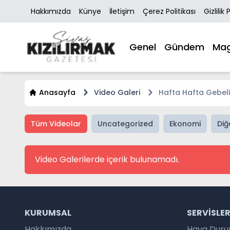
Hakkımızda
Künye
İletişim
Çerez Politikası
Gizlilik 
Genel
Gündem
Mag
Anasayfa
Video Galeri
Hafta Hafta Gebel
Tüm Videolar
Uncategorized
Ekonomi
Diğ
Video Galerilerde içerik bulunamadı.
KURUMSAL
SERVISLE
Hakkımızda
Hava Dur