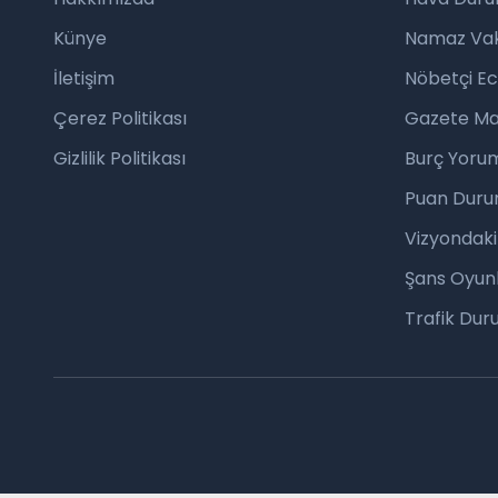
Künye
Namaz Vaki
İletişim
Nöbetçi E
Çerez Politikası
Gazete Ma
Gizlilik Politikası
Burç Yorum
Puan Duru
Vizyondaki
Şans Oyunl
Trafik Du