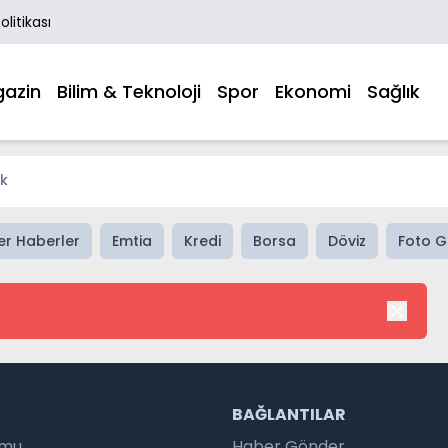
Politikası
azin
Bilim & Teknoloji
Spor
Ekonomi
Sağlık
ik
er Haberler
Emtia
Kredi
Borsa
Döviz
Foto G
R
BAĞLANTILAR
umu
Haber Gönder