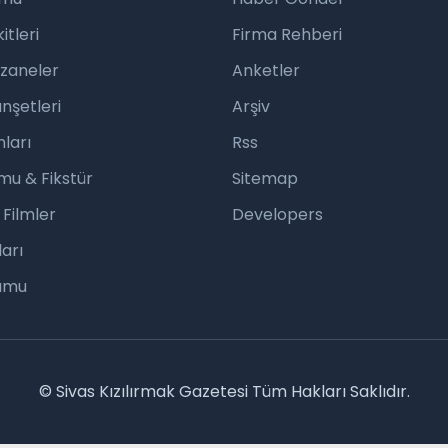
tleri
Firma Rehberi
czaneler
Anketler
nşetleri
Arşiv
ları
Rss
mu & Fikstür
Sitemap
 Filmler
Developers
arı
rumu
© Sivas Kızılırmak Gazetesi Tüm Hakları Saklıdır.