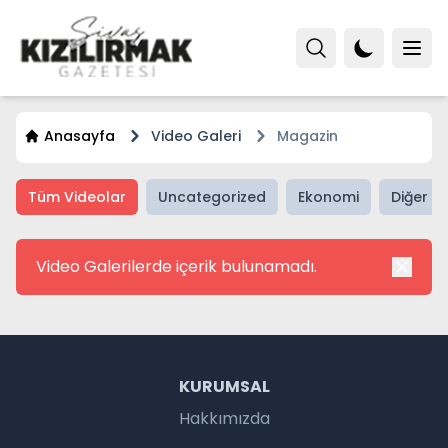
Anasayfa
Video Galeri
Magazin
Tüm Videolar
Uncategorized
Ekonomi
Diğer H
Video Galerilerde içerik bulunamadı.
KURUMSAL
Hakkımızda