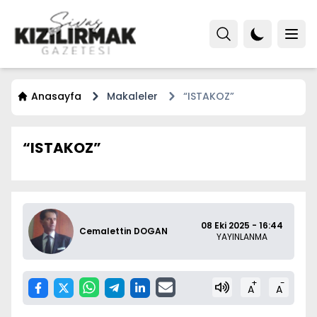
Anasayfa
Makaleler
“ISTAKOZ”
“ISTAKOZ”
08 Eki 2025 - 16:44
Cemalettin DOGAN
YAYINLANMA
+
-
A
A