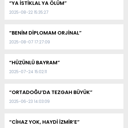
“YA İSTİKLAL YA ÖLÜM”
2025-08-22 15:35:27
“BENİM DİPLOMAM ORJİNAL”
2025-08-07 17:27:09
“HÜZÜNLÜ BAYRAM”
2025-07-24 15:02:11
“ORTADOĞU’DA TEZGAH BÜYÜK”
2025-06-23 14:03:09
“CİHAZ YOK, HAYDİ İZMİR’E”