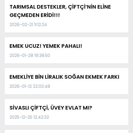
TARIMSAL DESTEKLER, ÇİFTÇİ’NİN ELİNE
GEÇMEDEN ERİDİ!!!
2026-02-21 11:12:24
EMEK UCUZ! YEMEK PAHALI!
2026-01-28 19:38:50
EMEKLİYE BİN LİRALIK SOĞAN EKMEK FARKI
2026-01-12 22:03:48
SİVASLI ÇİFTÇİ, ÜVEY EVLAT MI?
2025-12-25 12:42:32