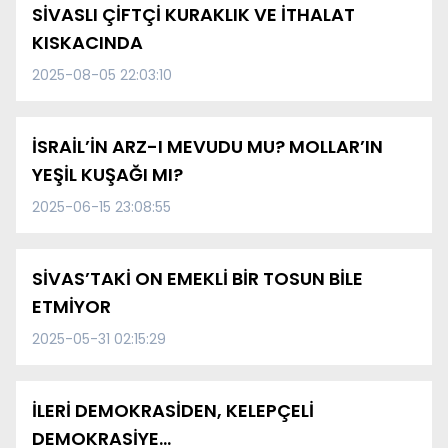
SİVASLI ÇİFTÇİ KURAKLIK VE İTHALAT
KISKACINDA
2025-08-05 22:03:10
İSRAİL’İN ARZ-I MEVUDU MU? MOLLAR’IN
YEŞİL KUŞAĞI MI?
2025-06-15 23:08:55
SİVAS’TAKİ ON EMEKLİ BİR TOSUN BİLE
ETMİYOR
2025-05-31 02:15:29
İLERİ DEMOKRASİDEN, KELEPÇELİ
DEMOKRASİYE…