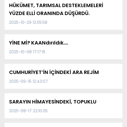
HÜKÜMET, TARIMSAL DESTEKLEMELERİ
YÜZDE ELLİ ORANINDA DÜŞÜRDÜ.
2025-10-29 12:05:58
YİNE Mİ? KAANdırıldık….
2025-10-08 17:17:15
CUMHURİYET’İN İÇİNDEKİ ARA REJİM
2025-09-15 12:43:07
SARAYIN HİMAYESİNDEKİ, TOPUKLU
2025-08-17 22:10:05