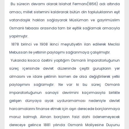
Bu sürecin devamı olarak Islahat Fermanı(1856) adı altında
amacı, millet sistemini kaldırarak bütün din topluluklarının eşit
vatandaşlık hakları sağlayarak Müslüman ve gayrimüslim
Osmanlı tebaası arasında tam bir eşitlik sağlamak amacıyla
yapılmıştır.
1878 birinci ve 1908 ikinci meşrutiyetin ilan edilerek Meclisi
Mebussan ile yetkinin paylaşımı sağlanmaya çalışılmıştır.
Yukarıda kısaca özetini yaptığım Osmanlı İmparatorluğunun
süreç içerisinde devlet düzeninde çeşitli gurupların yer
almasını ve idare şeklinin kısmen de olsa değiştirilerek yetki
paylaşımını sağlamıştır. Ne var ki bu süreç Osmanlı
imparatorluğunun sanayii devrimini kaçırmasıyla birlikte
gelişen dünyaya ayak uyduramaması nedeniyle devlet
harcamalarını finanse etmek için aşırı derecede borçlanmaya
maruz kalmıştı. Alınan borçların faizi dahi ödenemeyecek
dereceye gelince 1881 yılında Osmanlı Maliyesine Duyunu