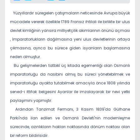
Yüzyıllardır süregelen çatışmaların neticesinde Avrupa büyük
mücadele vererek özellikle 1789 Fransız ihtilali ile birlikte bir ulus
devlet kimliğinin yansıra milliyetçilik akımlarının önünü açması
, İmparatorlukların dağılmasına yeni ulus devletlerinin ortaya
çıkmasına, ayrıca bu sürece giden isyanların başlamasına
neden olmuştur.
Bu gelişmelerden tatbikî üç kıtada egemenliği olan Osmanlı
imparatorluğu da nasibini almış bu süreci yönetebilmek ve
imparatorluğu ayakta tutabilmek amacıyla önce 1808 yılında
sened-i ittifak belgesini Ayanlar ile imzalayarak bir nevi yetki
paylaşımını yapmıştır.
Ardından Tanzimat Fermanı, 3 Kasım 1839'da Gülhane
Parkı'nda ilan edilen ve Osmanlı Devleti'nin modernleşme
sürecinde, azınlıkların hakları noktasında dönüm noktası olan
bir reform bildirisidir.