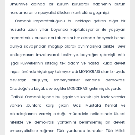
Umumiye adında bir kurum kurularak hazinenin bütün
harcamaları emperyalist ülkelerin kontrolüne geçmişti.
Osmanlı imparatorluğunu bu noktaya getiren diğer bir
hususta uzun yıllar boyunca kapitülasyonlar ile yaşayan
İmparatorluk bunun acı faturasını her alanda ödeyerek birinci
dünya savaşından mağlup olarak ayrılmasıyla birlikte
Sevr
antlaşmasını imzalayarak teslimiyet bayrağını çekmişti. Artık
işgal kuvvetlerinin istediği tek adam ve hasta
kukla devlet
inşası önünde hiçbir şey kalmıyor adı MONOKRASİ olan bir uydu
devletçik oluşuyor, emperyalistler kendine demokrasi
Ortadoğu’ya küçük devletçikler MONOKRASİ getirmiş oluyordu.
Tatbiki Osmanlı içinde bu işgale ve koltuk için taviz verenler
varken ,bunlara karşı çıkan Gazi Mustafa Kemal ve
arkadaşlarının vermiş olduğu mücadele neticesinde Ulusal
nitelikte ve demokrasi yöntemini benimsemiş bir devleti
emperyalistlere rağmen Türk yurdunda kurdular. Türk Milleti